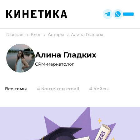
Главная
Блог
Авторы
Алина Гладких
Алина Гладких
CRM-маркетолог
Все темы
# Контент и email
# Кейсы