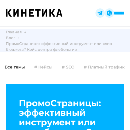
Главная
Блог
ПромоСтраницы: эффективный инструмент или слив
бюджета? Кейс центра флебологии
Все темы
# Кейсы
# SEO
# Платный трафик
ПромоСтраницы:
эффективный
инструмент или