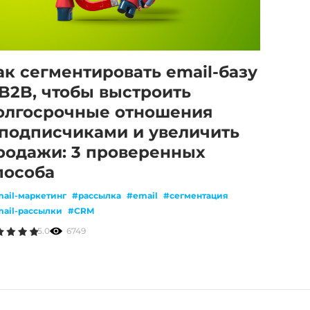
ак сегментировать email-базу
 B2B, чтобы выстроить
олгосрочные отношения
 подписчиками и увеличить
родажи: 3 проверенных
пособа
ail-маркетинг
#рассылка
#email
#сегментация
ail-рассылки
#CRM
5.0
6749