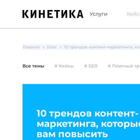
Услуги
Кей
Главная
Блог
10 трендов контент-маркетинга, ко
Все темы
# Кейсы
# SEO
# Платный т
10 трендов контент-
маркетинга, которы
вам повысить