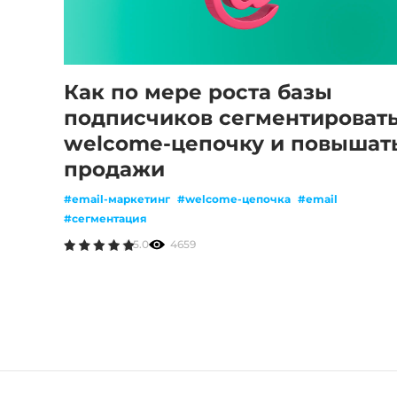
Как по мере роста базы
подписчиков сегментироват
welcome-цепочку и повышат
продажи
#email-маркетинг
#welcome-цепочка
#email
#сегментация
5.0
4659