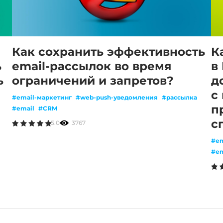
К
Как сохранить эффективность
в
ь
email-рассылок во время
д
ь
ограничений и запретов?
с
#email-маркетинг
#web-push-уведомления
#рассылка
п
#email
#CRM
с
5.0
3767
#em
#em