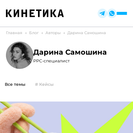
Главная
Блог
Авторы
Дарина Самошина
Дарина Самошина
PPC-специалист
Все темы
# Кейсы