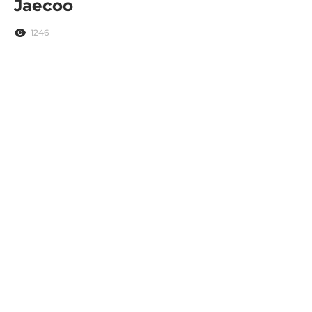
Jaecoo
1246
В телеграм
По вопросам партнерства —
@kinetica
По открытым вакансиям —
@hi_kinetica
По вопросам PR —
@pr_kinetica
Партнерская программа
Где можно на нас подписаться