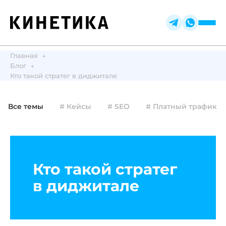
Главная
Блог
Кто такой стратег в диджитале
Все темы
# Кейсы
# SEO
# Платный трафик
Кто такой стратег
в диджитале