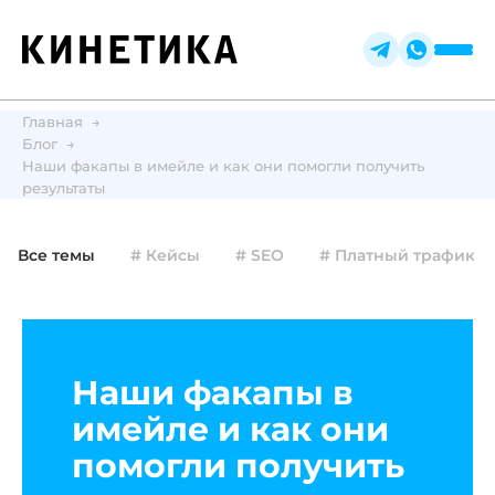
Главная
Блог
Наши факапы в имейле и как они помогли получить
результаты
Все темы
# Кейсы
# SEO
# Платный трафик
Наши факапы в
имейле и как они
помогли получить