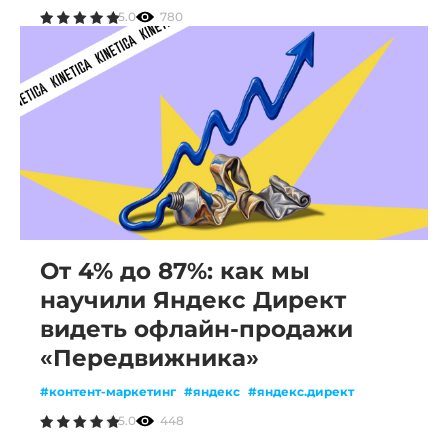
5.0
780
От 4% до 87%: как мы
научили Яндекс Директ
видеть офлайн-продажи
«Передвижника»
#контент-маркетинг
#яндекс
#яндекс.директ
5.0
448