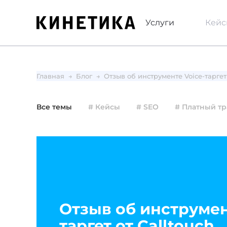
Услуги
Кей
Главная
Блог
Отзыв об инструменте Voice-таргет 
Все темы
# Кейсы
# SEO
# Платный т
Отзыв об инструмен
таргет от Calltouch