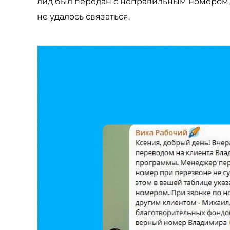
лид был передан с неправильным номером, у
не удалось связаться.