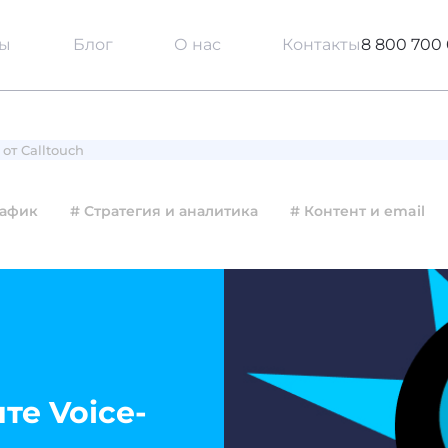
сы
Блог
О нас
Контакты
8 800 700 
от Calltouch
рафик
# Стратегия и аналитика
# Контент и email
те Voice-