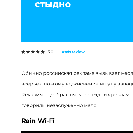
стыдно
#ads review
5.0
Обычно российская реклама вызывает неод
всерьез, поэтому вдохновение ищут у западн
Review я подобрал пять нестыдных рекламны
говорили незаслуженно мало.
Rain Wi-Fi