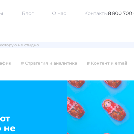
сы
Блог
О нас
Контакты
8 800 700 
 которую не стыдно
рафик
# Стратегия и аналитика
# Контент и email
ют
 не