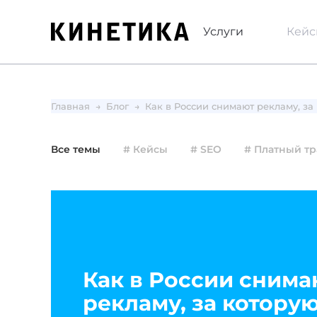
Услуги
Кей
Главная
Блог
Как в России снимают рекламу, за
Все темы
# Кейсы
# SEO
# Платный т
Как в России снима
рекламу, за которую