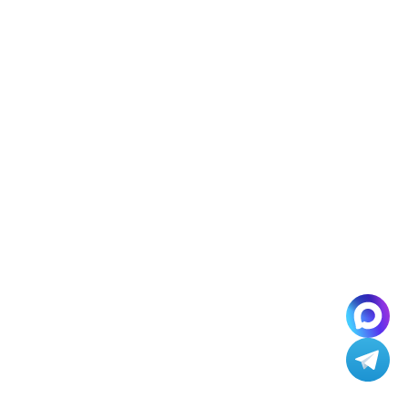
В телеграм
По вопросам партнерства —
@kinetica
По открытым вакансиям —
@hi_kinetica
По вопросам PR —
@pr_kinetica
Партнерская программа
Где можно на нас подписаться
+7 (495) 792 29 50
info@kinetica.su
Москва
ул. Бауманская, 7
© КИНЕТИКА 2007–2026
Пригласить в тендер