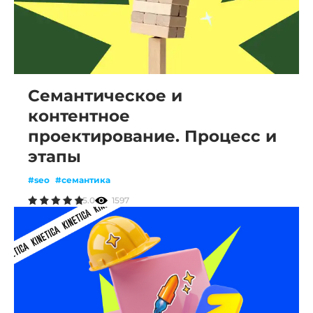
Семантическое и
контентное
проектирование. Процесс и
этапы
#seo
#семантика
5.0
1597