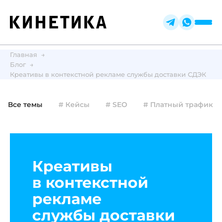
Главная
Блог
Креативы в контекстной рекламе службы доставки СДЭК
Все темы
# Кейсы
# SEO
# Платный трафик
Креативы
в контекстной
рекламе
службы доставки