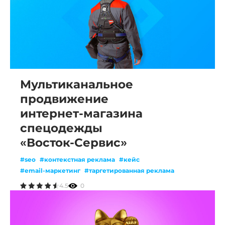
Мультиканальное
продвижение
интернет-магазина
спецодежды
«Восток-Сервис»
#seo
#контекстная реклама
#кейс
#email-маркетинг
#таргетированная реклама
#аналитика
4.5
0