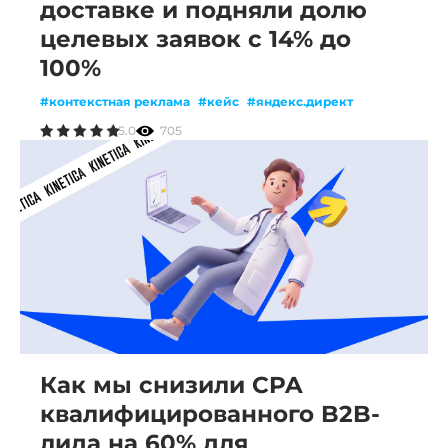
доставке и подняли долю
целевых заявок с 14% до
100%
#контекстная реклама
#кейс
#яндекс.директ
5.0
705
Как мы снизили CPA
квалифицированного B2B-
лида на 60% для