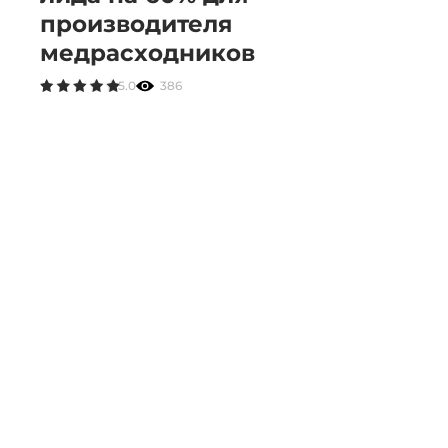
производителя
медрасходников
5.0
386
В телеграм
По вопросам партнерства —
@kinetica
По открытым вакансиям —
@hi_kinetica
По вопросам PR —
@pr_kinetica
Партнерская программа
Где можно на нас подписаться