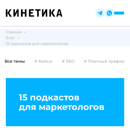
Главная
Блог
15 подкастов для маркетологов
Все темы
# Кейсы
# SEO
# Платный трафик
15 подкастов
для маркетологов