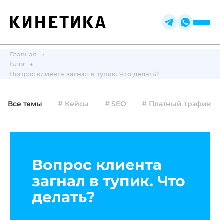
Главная
Блог
Вопрос клиента загнал в тупик. Что делать?
Все темы
# Кейсы
# SEO
# Платный трафик
Вопрос клиента
загнал в тупик. Что
делать?