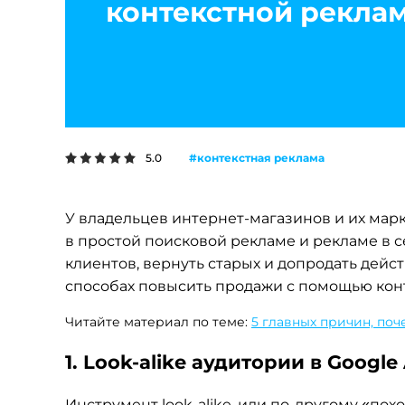
контекстной рекла
#контекстная реклама
5.0
У владельцев интернет-магазинов и их мар
в простой поисковой рекламе и рекламе в с
клиентов, вернуть старых и допродать дейст
способах повысить продажи с помощью кон
Читайте материал по теме:
5 главных причин, по
1. Look-alike аудитории в Google
Инструмент look-alike, или по-другому «по