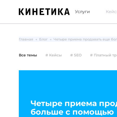
Услуги
Кей
Главная
Блог
Четыре приема продавать еще бо
Все темы
# Кейсы
# SEO
# Платный т
Четыре приема про
больше с помощью