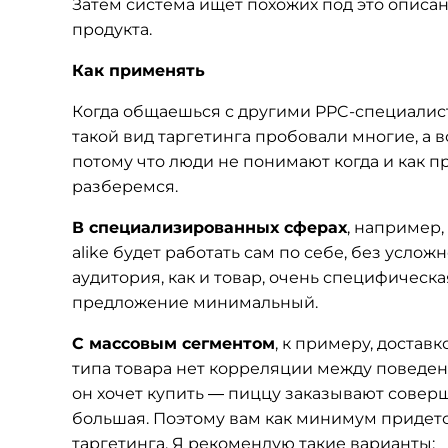
Затем система ищет похожих под это описа
продукта.
Как применять
Когда общаешься с другими PPC-специалист
такой вид таргетинга пробовали многие, а в
потому что люди не понимают когда и как п
разберемся.
В специализированных сферах
, например,
alike будет работать сам по себе, без услож
аудитория, как и товар, очень специфическ
предложение минимальный.
С массовым сегментом
, к примеру, доставк
типа товара нет корреляции между поведени
он хочет купить — пиццу заказывают сове
большая. Поэтому вам как минимум придется
таргетинга. Я рекомендую такие варианты: