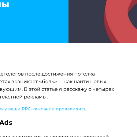
мы
кетологов после достижения потолка
етях возникает «боль» — как найти новых
вующим. В этой статье я расскажу о четырех
текстной рекламы.
чему ваши PPC-кампании провалились
 Ads
хожие аудитории», выделяет пользователей,