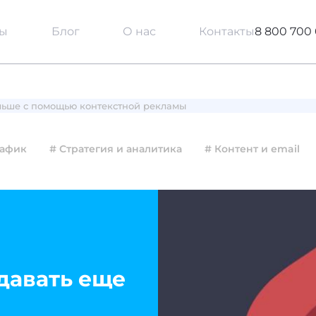
сы
Блог
О нас
Контакты
8 800 700 
льше с помощью контекстной рекламы
рафик
# Стратегия и аналитика
# Контент и email
давать еще