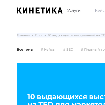
Услуги
Кей
Главная
Блог
10 выдающихся выступлений на TE
Все темы
# Кейсы
# SEO
# Платный т
10 выдающихся выс
на TED для маркето