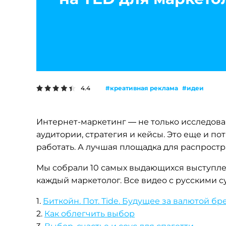
#креативная реклама
#идеи
4.4
Интернет-маркетинг
— не только исследован
аудитории, стратегия и кейсы. Это еще и п
работать. А лучшая площадка для распрост
Мы собрали 10 самых выдающихся выступле
каждый маркетолог. Все видео с русскими с
1.
Биткойн. Пот. Tide. Будущее за валютой бр
2.
Как облегчить выбор