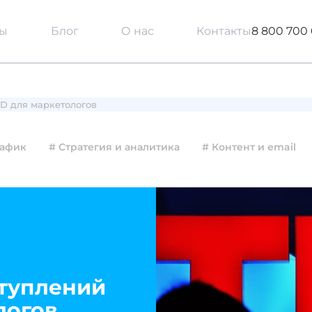
сы
Блог
О нас
Контакты
8 800 700 
D для маркетологов
рафик
# Стратегия и аналитика
# Контент и email
туплений
логов