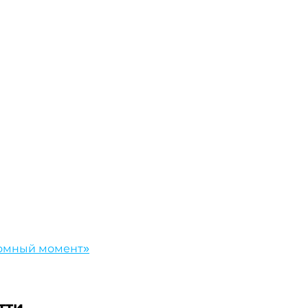
омный момент»
тти