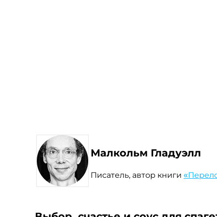
Малкольм Гладуэлл
Писатель, автор книги
«Перел
Выбор, счастье и соус для спаге