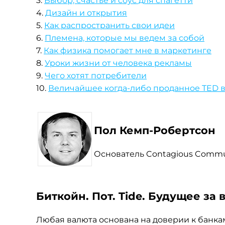
3.
Выбор, счастье и соус для спагетти
4.
Дизайн и открытия
5.
Как распространить свои идеи
6.
Племена, которые мы ведем за собой
7.
Как физика помогает мне в маркетинге
8.
Уроки жизни от человека рекламы
9.
Чего хотят потребители
10.
Величайшее
когда-либо
проданное TED 
Пол Кемп-Робертсон
Основатель Contagious Commu
Биткойн. Пот. Tide. Будущее за
Любая валюта основана на доверии к банкам