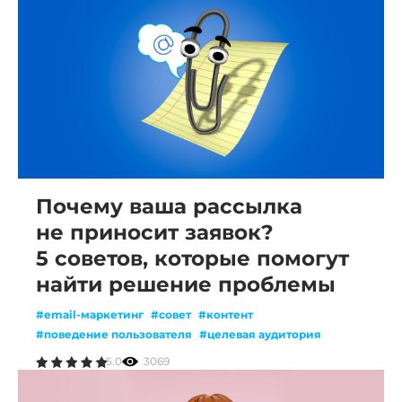
Почему ваша рассылка
не приносит заявок?
5 советов, которые помогут
найти решение проблемы
#email-маркетинг
#совет
#контент
#поведение пользователя
#целевая аудитория
#рассылка
#лидогенерация
#геймификация
5.0
3069