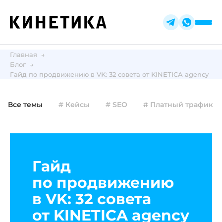
Главная
Блог
Гайд по продвижению в VK: 32 совета от KINETICA agency
Все темы
# Кейсы
# SEO
# Платный трафик
Гайд
по продвижению
в VK: 32 совета
от KINETICA agency