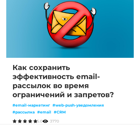
Как сохранить
эффективность email-
рассылок во время
ограничений и запретов?
#email-маркетинг
#web-push-уведомления
#рассылка
#email
#CRM
5.0
3770