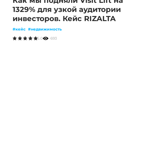
Как мы подняли Visit Lift на
1329% для узкой аудитории
инвесторов. Кейс RIZALTA
#кейс
#недвижимость
5.0
693
В телеграм
По вопросам партнерства —
@kinetica
По открытым вакансиям —
@hi_kinetica