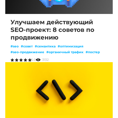
Улучшаем действующий
SEO-проект: 8 советов по
продвижению
#seo
#совет
#семантика
#оптимизация
#seo-продвижение
#органичный трафик
#постер
5.0
3132