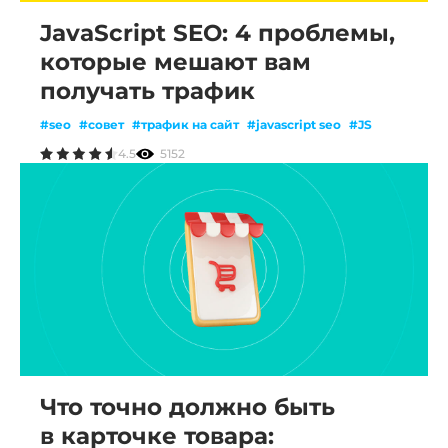
JavaScript SEO: 4 проблемы,
которые мешают вам
получать трафик
#seo
#совет
#трафик на сайт
#javascript seo
#JS
4.5
5152
Что точно должно быть
в карточке товара: