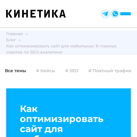
Главная
Блог
Как оптимизировать сайт для мобильных: 8 главных
советов по SEO-аналитике
Все темы
# Кейсы
# SEO
# Платный трафик
Как
оптимизировать
сайт для