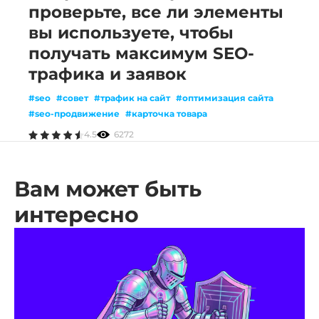
проверьте, все ли элементы
вы используете, чтобы
получать максимум SEO-
трафика и заявок
#seo
#совет
#трафик на сайт
#оптимизация сайта
#seo-продвижение
#карточка товара
4.5
6272
Вам может быть
интересно