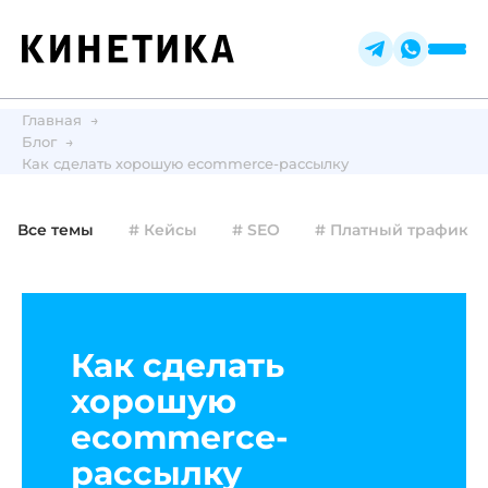
Главная
Блог
Как сделать хорошую ecommerce-рассылку
Все темы
# Кейсы
# SEO
# Платный трафик
Как сделать
хорошую
ecommerce-
рассылку