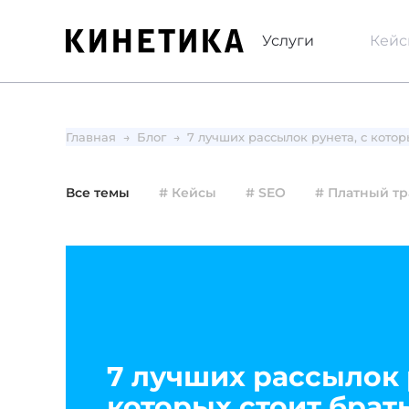
Услуги
Кей
Главная
Блог
7 лучших рассылок рунета, с кото
Все темы
# Кейсы
# SEO
# Платный т
7 лучших рассылок 
которых стоит брат