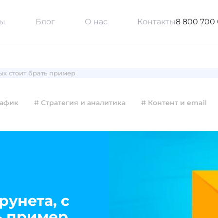
сы
Блог
О нас
Контакты
8 800 700 
рых стоит брать пример
рафик
# Стратегия и аналитика
# Контент и email
рунета, с
ь пример