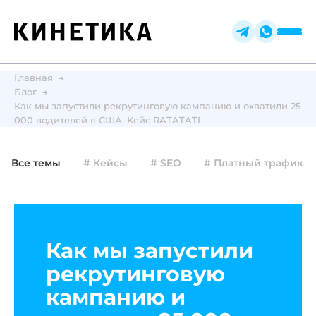
Главная
Блог
Как мы запустили рекрутинговую кампанию и охватили 25
000 водителей в США. Кейс RATATATI
Все темы
# Кейсы
# SEO
# Платный трафик
Как мы запустили
рекрутинговую
кампанию и