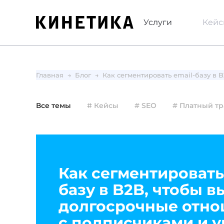
Услуги
Кей
Главная
Блог
Как сегментировать email-базу в 
Все темы
# Кейсы
# SEO
# Платный т
Как сегментировать
базу в B2B, чтобы 
долгосрочные отн
с подписчиками и у