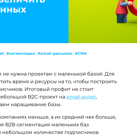
енных
il
#сегментация
#email-рассылки
#CRM
я не нужна проектам с маленькой базой. Для
тить время и ресурсы на то, чтобы построить
исчиков. Итоговый профит не стоит
 небольшой B2C-проект на
email-аудит
,
ваем наращивание базы.
 компаниях меньше, а их средний чек больше,
для B2B сегментация маленьких баз
при небольшом количестве подписчиков