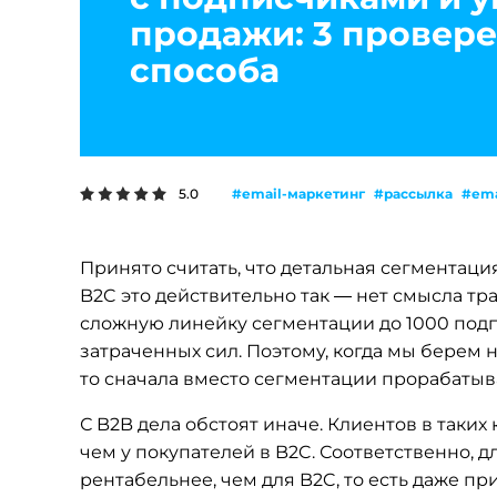
продажи: 3 провер
способа
#email-маркетинг
#рассылка
#ema
5.0
Принято считать, что детальная сегментаци
B2C это действительно так — нет смысла тра
сложную линейку сегментации до 1000 подп
затраченных сил. Поэтому, когда мы берем
то сначала вместо сегментации прорабаты
С B2B дела обстоят иначе. Клиентов в таких
чем у покупателей в B2C. Соответственно, 
рентабельнее, чем для B2C, то есть даже 