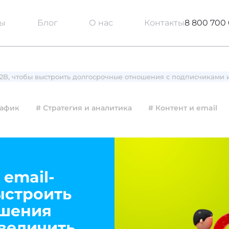
сы
Блог
О нас
Контакты
8 800 700 
B2B, чтобы выстроить долгосрочные отношения с подписчиками 
рафик
# Стратегия и аналитика
# Контент и email
 email-
выстроить
ошения
величить