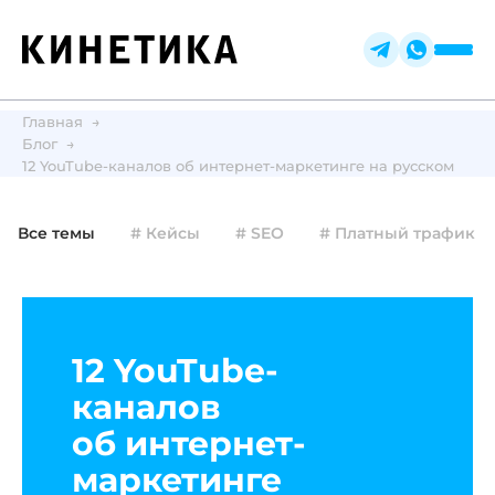
Главная
Блог
12 YouTube-каналов об интернет-маркетинге на русском
Все темы
# Кейсы
# SEO
# Платный трафик
12 YouTube-
каналов
об интернет-
маркетинге