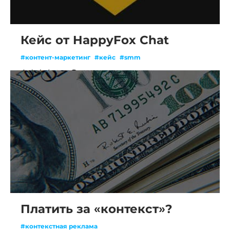
Кейс от HappyFox Chat
#контент-маркетинг
#кейс
#smm
3.5
11581
Платить за «контекст»?
#контекстная реклама