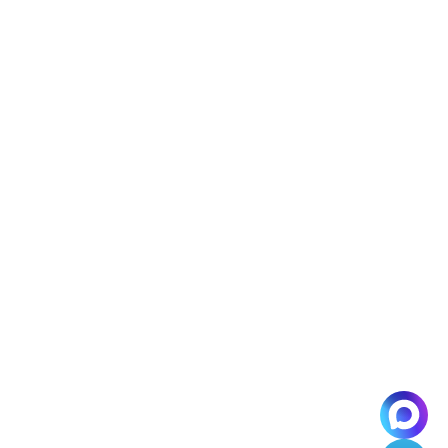
В телеграм
По вопросам партнерства —
@kinetica
По открытым вакансиям —
@hi_kinetica
По вопросам PR —
@pr_kinetica
Партнерская программа
Где можно на нас подписаться
+7 (495) 792 29 50
info@kinetica.su
Москва
ул. Бауманская, 7