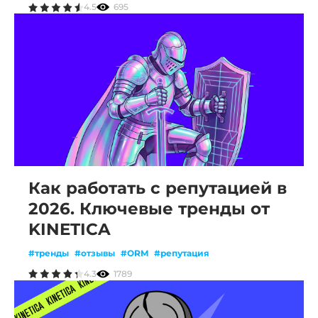
4.5
695
Как работать с репутацией в
2026. Ключевые тренды от
KINETICA
#тренды
#отзывы
#ORM
#репутация
4.3
1789