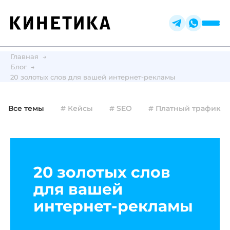
Главная
Блог
20 золотых слов для вашей интернет-рекламы
Все темы
# Кейсы
# SEO
# Платный трафик
20 золотых слов
для вашей
интернет-рекламы