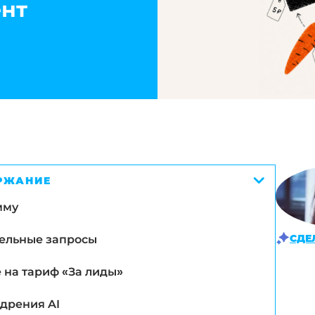
ент
РЖАНИЕ
мму
СДЕ
дельные запросы
 на тариф «За лиды»
дрения AI