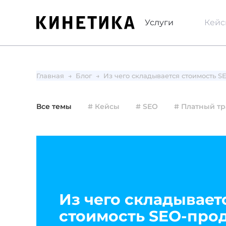
Услуги
Кей
Главная
Блог
Из чего складывается стоимость S
Все темы
# Кейсы
# SEO
# Платный т
Из чего складывает
стоимость SEO-про