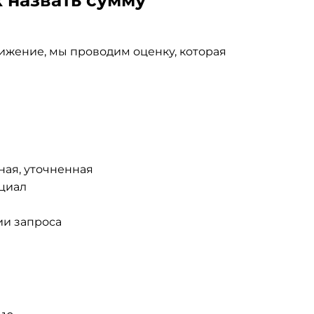
вижение, мы проводим оценку, которая
ная, уточненная
циал
ии запроса