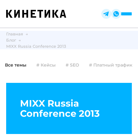
Главная
Блог
MIXX Russia Conference 2013
Все темы
# Кейсы
# SEO
# Платный трафик
MIXX Russia
Conference 2013