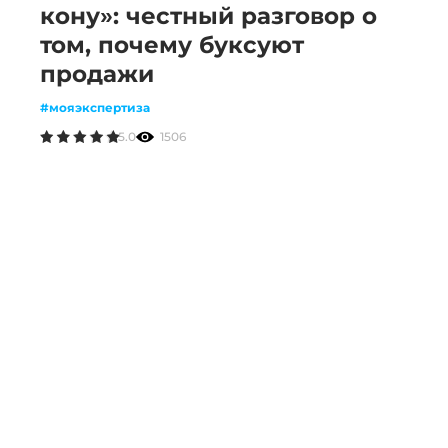
кону»: честный разговор о
том, почему буксуют
продажи
#мояэкспертиза
5.0
1506
В телеграм
По вопросам партнерства —
@kinetica
По открытым вакансиям —
@hi_kinetica
По вопросам PR —
@pr_kinetica
Партнерская программа