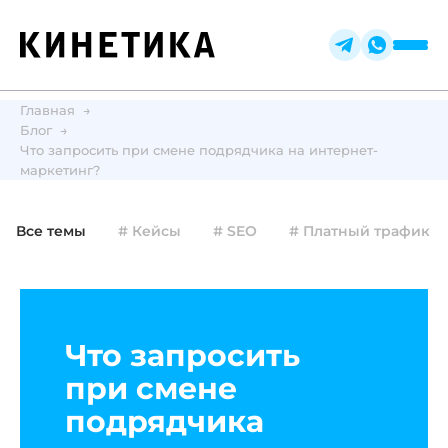
Главная
Блог
Что запросить при смене подрядчика на интернет-
маркетинг?
Все темы
# Кейсы
# SEO
# Платный трафик
Что запросить
при смене
подрядчика