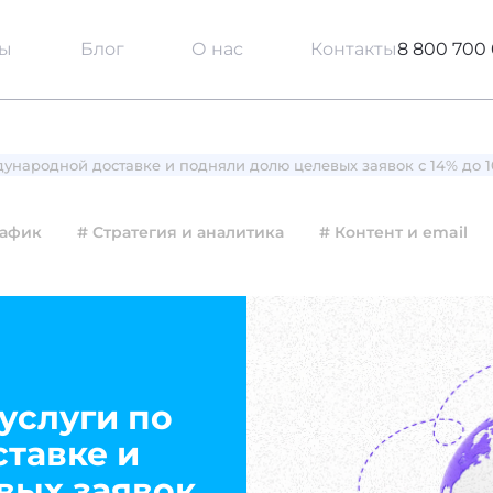
сы
Блог
О нас
Контакты
8 800 700 
дународной доставке и подняли долю целевых заявок с 14% до 
рафик
# Стратегия и аналитика
# Контент и email
услуги по
тавке и
вых заявок