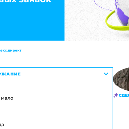
екс.директ
РЖАНИЕ
СДЕ
 мало
ца