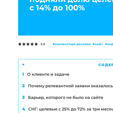
с 14% до 100%
#контекстная реклама
#кейс
#янд
5.0
СОДЕ
О клиенте и задаче
Почему релевантной заявки оказалось
Барьер, которого не было на сайте
СНГ: целевые с 25% до 72% за три меся