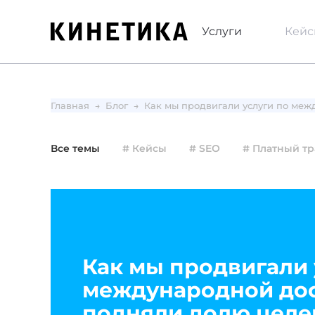
Услуги
Кей
Главная
Блог
Как мы продвигали услуги по меж
Все темы
# Кейсы
# SEO
# Платный т
Как мы продвигали 
международной дос
подняли долю целе