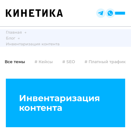
Главная
Блог
Инвентаризация контента
Все темы
# Кейсы
# SEO
# Платный трафик
Инвентаризация
контента