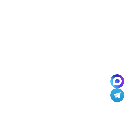
По вопросам партнерства —
@kinetica
По открытым вакансиям —
@hi_kinetica
По вопросам PR —
@pr_kinetica
Партнерская программа
Где можно на нас подписаться
+7 (495) 792 29 50
info@kinetica.su
Москва
ул. Бауманская, 7
© КИНЕТИКА 2007–2026
Пригласить в тендер
КИНЕТИКА ОФЕРТА